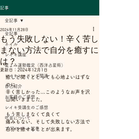
記事
全記事
2024年11月28日
全記事
もう失敗しない！辛く苦し
ネイル
まない方法で自分を癒すに
レイキ講座
は？
星よみ運勢鑑定（西洋占星術）
更新日：
2024年12月1日
レイキヒーリング関連
癒しと聞くととっても心地よいはずな
のに
自己紹介
辛く苦しかった…このようなお声を沢
お客様のご感想
山聞いきました。
レイキ受講生のご感想
もう苦しまなくて良くて
吃音について
痛みもない、そして失敗しない方法で
プライベート記事
自分を癒せることが出来ます。