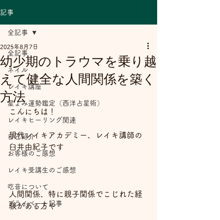
記事
全記事
2025年8月7日
全記事
幼少期のトラウマを乗り越
ネイル
えて健全な人間関係を築く
レイキ講座
方法
星よみ運勢鑑定（西洋占星術）
こんにちは！
レイキヒーリング関連
現代レイキアカデミー、レイキ講師の
自己紹介
臼井由紀子です
お客様のご感想
レイキ受講生のご感想
吃音について
人間関係、特に親子関係でこじれた経
プライベート記事
験がある方や